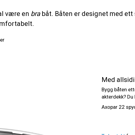
kal være en
bra
båt. Båten er designet med ett 
omfortabelt.
ler
Med allsid
Bygg båten ett
akterdekk? Du
Axopar 22 spyd