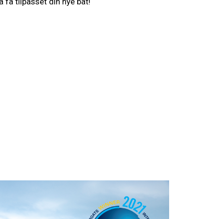
å få tilpasset din nye båt!