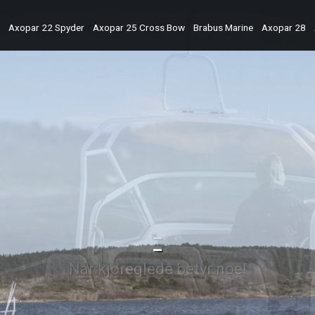
Axopar 22 Spyder
Axopar 25 Cross Bow
Brabus Marine
Axopar 28
-
Når kjøreglede betyr noe!