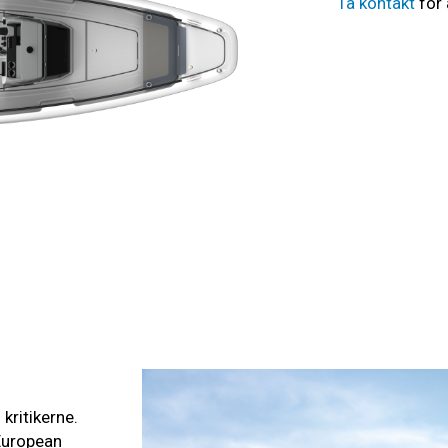
Ta kontakt
for 
kritikerne.
 European